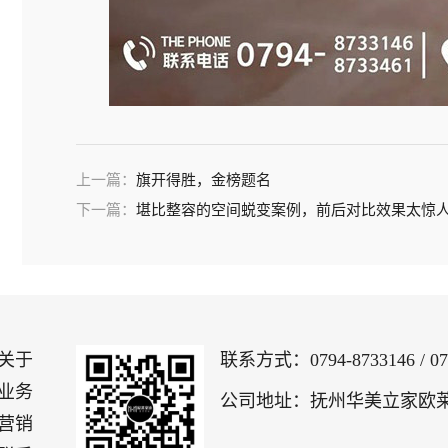
上一篇：
旗开得胜，金榜题名️
下一篇：
堪比整容的空间蜕变案例，前后对比效果太惊
关于
联系方式：
0794-8733146 / 0
业务
公司地址：抚州华美立家欧莱
营销