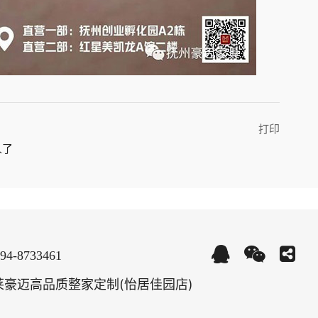
打印
人了
794-8733461
豪迈高品质整家定制(怡居佳园店)